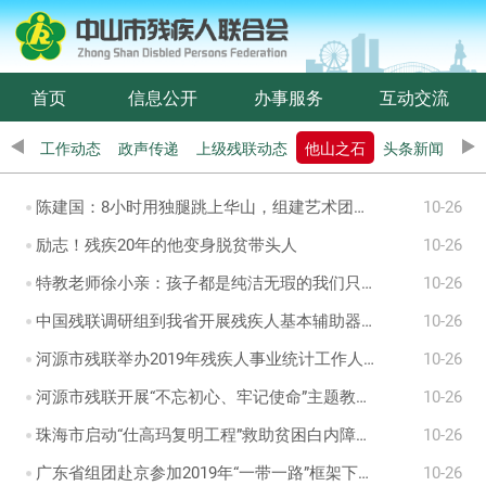
首页
信息公开
办事服务
互动交流
工作动态
政声传递
上级残联动态
他山之石
头条新闻
陈建国：8小时用独腿跳上华山，组建艺术团拥60万粉丝
10-26
励志！残疾20年的他变身脱贫带头人
10-26
特教老师徐小亲：孩子都是纯洁无瑕的我们只是“抹灰”的清洁工
10-26
中国残联调研组到我省开展残疾人基本辅助器具适配补贴制度调研
10-26
河源市残联举办2019年残疾人事业统计工作人员培训班
10-26
河源市残联开展“不忘初心、牢记使命”主题教育专题调研
10-26
珠海市启动“仕高玛复明工程”救助贫困白内障患者
10-26
广东省组团赴京参加2019年“一带一路”框架下残疾人事务主题活动听力语言论坛——听觉口语法专项论坛
10-26