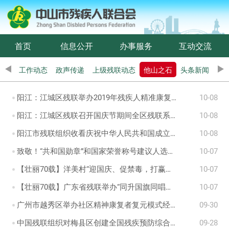
首页
信息公开
办事服务
互动交流
工作动态
政声传递
上级残联动态
他山之石
头条新闻
阳江：江城区残联举办2019年残疾人精准康复工作培训班
10-08
阳江：江城区残联召开国庆节期间全区残联系统信访工作会议
10-08
阳江市残联组织收看庆祝中华人民共和国成立70周年大庆现场直播
10-08
致敬！“共和国勋章”和国家荣誉称号建议人选全名单
10-07
【壮丽70载】洋美村“迎国庆、促禁毒，打赢脱贫攻坚战”升旗仪式顺利举行
10-07
【壮丽70载】广东省残联举办“同升国旗同唱国歌”暨拍摄 《国歌》《我和我的祖国》微视频活动
10-07
广州市越秀区举办社区精神康复者复元模式经验总结分享会暨社区
09-30
中国残联组织对梅县区创建全国残疾预防综合试验区工作调研及开展全省试点单位管理人员培训
09-28