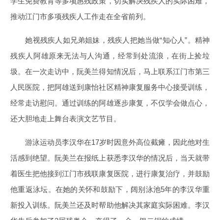
学生免费教育等多项惠残政策，切实解决残疾人的实际困难，
推动江门市多项残疾人工作走在全省前列。
她视残疾人如兄弟姐妹，残疾人把她当做“知心人”。精神
残疾人阿雄原来无法与人沟通，经常到处流浪，在街上捡垃
圾。在一次走访中，阮美兰得知情况后，马上联系江门市第三
人民医院，把阿雄送到康怡社区精神康复服务中心接受训练，
经常走访慰问。通过训练的阿雄逐步康复，不仅学会做点心，
还大胆地走上舞台表演文艺节目。
游泳运动员李汉华在17岁时因意外高位截瘫，因此他对生
活感到绝望。阮美兰在报纸上获悉李汉华的情况后，当天就带
着医生把他接到江门市残联康复医院，进行康复治疗，并鼓励
他重返泳坛。在她的关怀和鼓励下，阔别泳池5年的李汉华重
新投入训练。阮美兰还及时帮助他解决其家庭实际困难。李汉