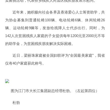
卖募捐活动，代表侨乡残疾人向震区残疾朋友表示慰问。
近年来，她积极向社会各界及香港爱心人士筹资助学，共
为协会募集到普通轮椅100辆、电动轮椅6辆、休闲轮椅26
辆、运动轮椅9辆等，发放给残障人士代步出行。同时，为
142人次贫困残疾人家庭的子女提供每年1200元至2000元不等
的助学金，为贫困残疾朋友解决实际困难。
近日，梁丽珠家庭被全国妇联评为“全国最美家庭”，我省
仅有40户家庭获此称号。
图为江门市大长江集团副总经理杜勃。（左起第四位）
杜勃