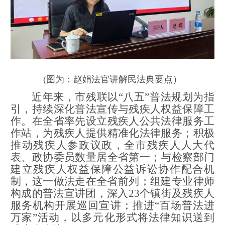
(图为：赵娟法官讲解民法典要点）
近年来，市残联
以
“八五”普法规划为指
引，
持续深化普法宣传与残疾人权益保障工
作
。
在全省率先设立残疾人公共法律服务工
作站
，为残疾人提供精准化法律服务
；
积极
推动残疾人参政议政，全市残疾人人大代
表、政协委员
数量居全省第一；
与检察
部门
建立残疾人权益保障公益诉讼协作配合机
制，这一做法走在全省
前列；
组建专业律师
构成的普法宣讲团，深入
23个镇街及残疾人
服务机构开展巡回宣讲；推进“百场普法进
万家”活动，以多元化形式将法律知识送到