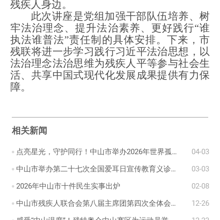
残疾人身边。
此次讲座
是党组加强干部队伍培养、树
牢法治理念、提升法治素养、更好践行
“
谁
执法谁普法
”
责任制的具体安排。
下来
，市
残联
将
进一步学习践行习近平法治思想
，
以
法治理念法治思维
为残疾人平等参与社会
生
活
、共享中国式现代化发展成果
提供有力保
障
。
相关新闻
点亮星光，守护同行！中山市举办2026年世界孤独症日主题公益活动
04-03
中山市举办第二十七次全国爱耳日宣传教育义诊活动
03-03
2026年中山市十件民生实事出炉
02-08
中山市残疾人联合会第八届主席团第四次全体会议顺利召开
12-26