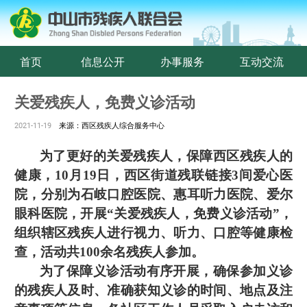
首页
信息公开
办事服务
互动交流
关爱残疾人，免费义诊活动
2021-11-19
来源：西区残疾人综合服务中心
为了更好的关爱残疾人，保障
西区
残疾人的
健康，
10月19
日，
西区
街道残联
链接
3间爱心医
院，分别为石岐口腔医院、惠耳听力医院、爱尔
眼科医院，
开展
“关爱残疾人，免费义诊活动”，
组织辖区残疾人进行
视力、听力、口腔等
健康检
查，
活动
共
100余名残疾人参加。
为了保障
义诊活动
有序开展，确保参加
义诊
的残疾人及时、准确获知
义诊
的时间、地点及注